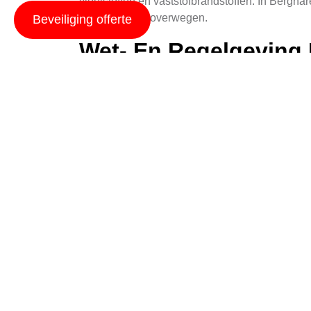
vloeistoffen en vaststofbrandstoffen. In Berghar
elke locatie te overwegen.
Beveiliging offerte
Wet- En Regelgeving 
Het plaatsen van brandblussers in Bergharen mo
toegankelijk moeten zijn. Daarnaast moeten ze
plaatsing van brandblussers moet ook voldoen 
Strategische Plaatsi
De locatie waar een brandblusser wordt geplaats
ruimtes, moet er zorgvuldig worden nagedacht 
bereikbaar zijn voor alle gebruikers, zowel bi
worden geplaatst.
Onderhoud En Testen
Het plaatsen van brandblussers is slechts het b
In Bergharen, zoals elders, moet elke blusser j