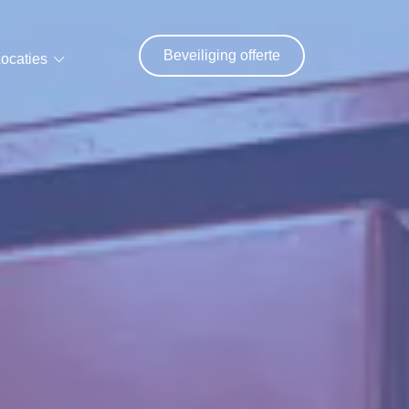
Beveiliging offerte
ocaties