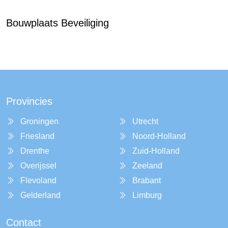
Bouwplaats Beveiliging
Provincies
Groningen
Utrecht
Friesland
Noord-Holland
Drenthe
Zuid-Holland
Overijssel
Zeeland
Flevoland
Brabant
Gelderland
Limburg
Contact